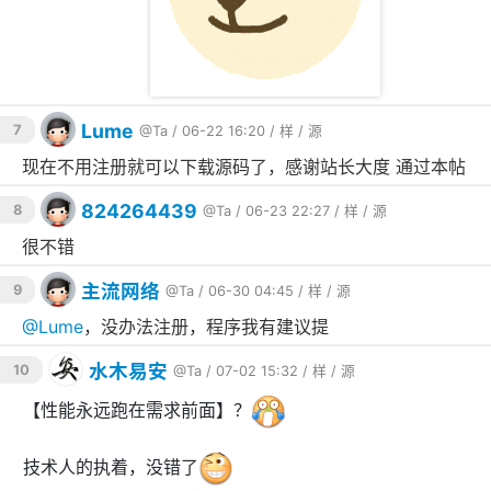
Lume
7
@Ta
/ 06-22 16:20 /
样
/
源
现在不用注册就可以下载源码了，感谢站长大度 通过本帖
824264439
8
@Ta
/ 06-23 22:27 /
样
/
源
很不错
主流网络
9
@Ta
/ 06-30 04:45 /
样
/
源
@
Lume
，没办法注册，程序我有建议提
水木易安
10
@Ta
/ 07-02 15:32 /
样
/
源
【性能永远跑在需求前面】？
技术人的执着，没错了