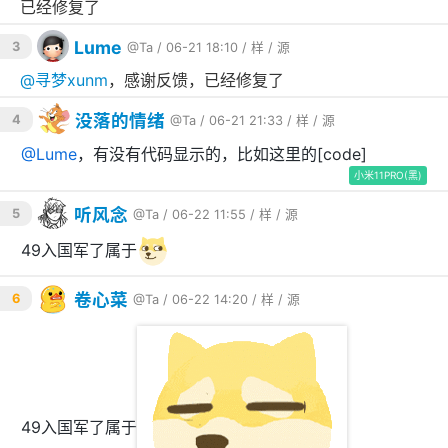
已经修复了
Lume
3
@Ta
/ 06-21 18:10 /
样
/
源
@
寻梦xunm
，感谢反馈，已经修复了
没落的情绪
4
@Ta
/ 06-21 21:33 /
样
/
源
@
Lume
，有没有代码显示的，比如这里的[code]
小米11PRO(黑)
听风念
5
@Ta
/ 06-22 11:55 /
样
/
源
49入国军了属于
卷心菜
6
@Ta
/ 06-22 14:20 /
样
/
源
49入国军了属于