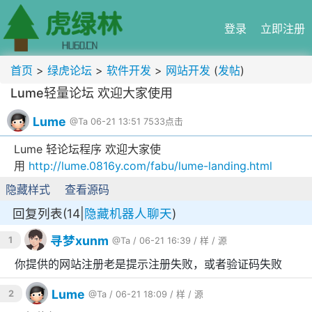
登录
立即注册
首页
>
绿虎论坛
>
软件开发
>
网站开发
(
发帖
)
Lume轻量论坛 欢迎大家使用
Lume
@Ta
06-21 13:51
7533点击
Lume 轻论坛程序 欢迎大家使
用
http://lume.0816y.com/fabu/lume-landing.html
隐藏样式
查看源码
回复列表(14|
隐藏机器人聊天
)
寻梦xunm
1
@Ta
/ 06-21 16:39 /
样
/
源
你提供的网站注册老是提示注册失败，或者验证码失败
Lume
2
@Ta
/ 06-21 18:09 /
样
/
源