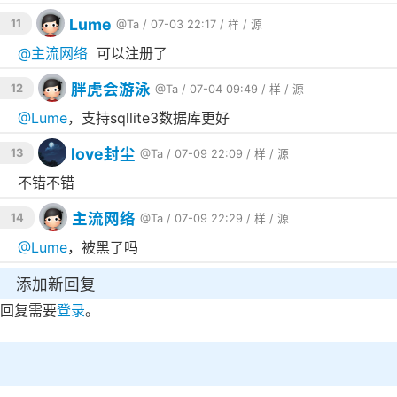
Lume
11
@Ta
/ 07-03 22:17 /
样
/
源
@
主流网络
可以注册了
胖虎会游泳
12
@Ta
/ 07-04 09:49 /
样
/
源
@
Lume
，支持sqllite3数据库更好
love封尘
13
@Ta
/ 07-09 22:09 /
样
/
源
不错不错
主流网络
14
@Ta
/ 07-09 22:29 /
样
/
源
@
Lume
，被黑了吗
添加新回复
回复需要
登录
。