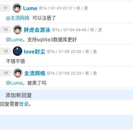
Lume
11
@Ta
/ 07-03 22:17 /
样
/
源
@
主流网络
可以注册了
胖虎会游泳
12
@Ta
/ 07-04 09:49 /
样
/
源
@
Lume
，支持sqllite3数据库更好
love封尘
13
@Ta
/ 07-09 22:09 /
样
/
源
不错不错
主流网络
14
@Ta
/ 07-09 22:29 /
样
/
源
@
Lume
，被黑了吗
添加新回复
回复需要
登录
。