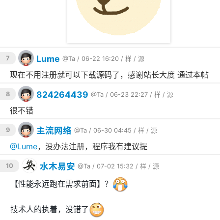
Lume
7
@Ta
/ 06-22 16:20 /
样
/
源
现在不用注册就可以下载源码了，感谢站长大度 通过本帖
824264439
8
@Ta
/ 06-23 22:27 /
样
/
源
很不错
主流网络
9
@Ta
/ 06-30 04:45 /
样
/
源
@
Lume
，没办法注册，程序我有建议提
水木易安
10
@Ta
/ 07-02 15:32 /
样
/
源
【性能永远跑在需求前面】？
技术人的执着，没错了