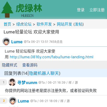
登录
立即注册
首页
>
绿虎论坛
>
软件开发
>
网站开发
(
发帖
)
Lume轻量论坛 欢迎大家使用
Lume
@Ta
06-21 13:51
7458点击
Lume 轻论坛程序 欢迎大家使
用
http://lume.0816y.com/fabu/lume-landing.html
隐藏样式
查看源码
回复列表(14|
隐藏机器人聊天
)
寻梦xunm
1
@Ta
/ 06-21 16:39 /
样
/
源
你提供的网站注册老是提示注册失败，或者验证码失败
Lume
2
@Ta
/ 06-21 18:09 /
样
/
源