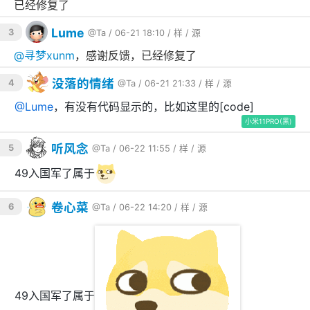
已经修复了
Lume
3
@Ta
/ 06-21 18:10 /
样
/
源
@
寻梦xunm
，感谢反馈，已经修复了
没落的情绪
4
@Ta
/ 06-21 21:33 /
样
/
源
@
Lume
，有没有代码显示的，比如这里的[code]
小米11PRO(黑)
听风念
5
@Ta
/ 06-22 11:55 /
样
/
源
49入国军了属于
卷心菜
6
@Ta
/ 06-22 14:20 /
样
/
源
49入国军了属于