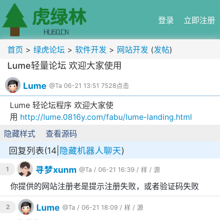
登录
立即注册
首页
>
绿虎论坛
>
软件开发
>
网站开发
(
发帖
)
Lume轻量论坛 欢迎大家使用
Lume
@Ta
06-21 13:51
7528点击
Lume 轻论坛程序 欢迎大家使
用
http://lume.0816y.com/fabu/lume-landing.html
隐藏样式
查看源码
回复列表(14|
隐藏机器人聊天
)
寻梦xunm
1
@Ta
/ 06-21 16:39 /
样
/
源
你提供的网站注册老是提示注册失败，或者验证码失败
Lume
2
@Ta
/ 06-21 18:09 /
样
/
源