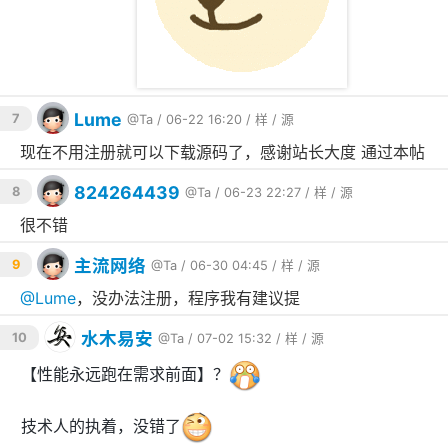
Lume
7
@Ta
/ 06-22 16:20 /
样
/
源
现在不用注册就可以下载源码了，感谢站长大度 通过本帖
824264439
8
@Ta
/ 06-23 22:27 /
样
/
源
很不错
主流网络
9
@Ta
/ 06-30 04:45 /
样
/
源
@
Lume
，没办法注册，程序我有建议提
水木易安
10
@Ta
/ 07-02 15:32 /
样
/
源
【性能永远跑在需求前面】？
技术人的执着，没错了