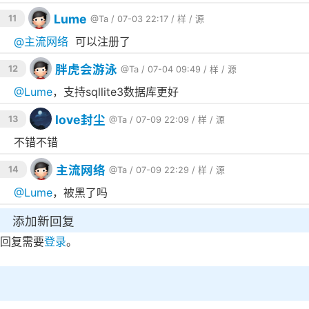
Lume
11
@Ta
/ 07-03 22:17 /
样
/
源
@
主流网络
可以注册了
胖虎会游泳
12
@Ta
/ 07-04 09:49 /
样
/
源
@
Lume
，支持sqllite3数据库更好
love封尘
13
@Ta
/ 07-09 22:09 /
样
/
源
不错不错
主流网络
14
@Ta
/ 07-09 22:29 /
样
/
源
@
Lume
，被黑了吗
添加新回复
回复需要
登录
。